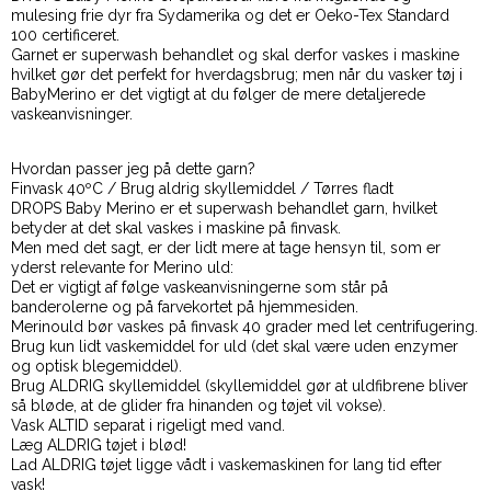
mulesing frie dyr fra Sydamerika og det er Oeko-Tex Standard
100 certificeret.
Garnet er superwash behandlet og skal derfor vaskes i maskine
hvilket gør det perfekt for hverdagsbrug; men når du vasker tøj i
BabyMerino er det vigtigt at du følger de mere detaljerede
vaskeanvisninger.
Hvordan passer jeg på dette garn?
Finvask 40ºC / Brug aldrig skyllemiddel / Tørres fladt
DROPS Baby Merino er et superwash behandlet garn, hvilket
betyder at det skal vaskes i maskine på finvask.
Men med det sagt, er der lidt mere at tage hensyn til, som er
yderst relevante for Merino uld:
Det er vigtigt af følge vaskeanvisningerne som står på
banderolerne og på farvekortet på hjemmesiden.
Merinould bør vaskes på finvask 40 grader med let centrifugering.
Brug kun lidt vaskemiddel for uld (det skal være uden enzymer
og optisk blegemiddel).
Brug ALDRIG skyllemiddel (skyllemiddel gør at uldfibrene bliver
så bløde, at de glider fra hinanden og tøjet vil vokse).
Vask ALTID separat i rigeligt med vand.
Læg ALDRIG tøjet i blød!
Lad ALDRIG tøjet ligge vådt i vaskemaskinen for lang tid efter
vask!