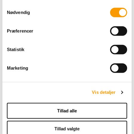
S
Nødvendig
49,00 DKK
a
m
VIS PRODUKT
t
Præferencer
y
k
k
Statistik
e
v
Marketing
a
l
g
Vis detaljer
Tillad alle
Karen Klarbæk 8/4 -
Light Yellow
Tillad valgte