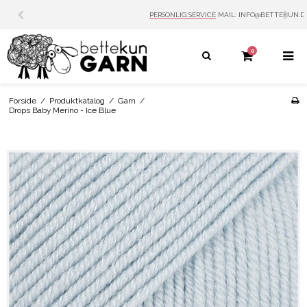
PERSONLIG SERVICE
MAIL: INFO@BETTEKUN.DK
0
Forside
/
Produktkatalog
/
Garn
/
Drops Baby Merino - Ice Blue