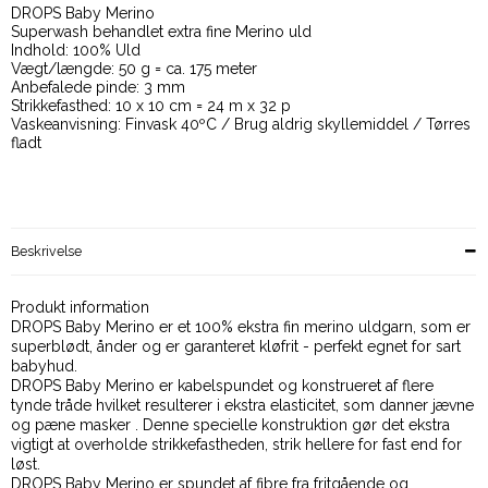
DROPS Baby Merino
Superwash behandlet extra fine Merino uld
Indhold: 100% Uld
Vægt/længde: 50 g = ca. 175 meter
Anbefalede pinde: 3 mm
Strikkefasthed: 10 x 10 cm = 24 m x 32 p
Vaskeanvisning: Finvask 40ºC / Brug aldrig skyllemiddel / Tørres
fladt
Beskrivelse
Produkt information
DROPS Baby Merino er et 100% ekstra fin merino uldgarn, som er
superblødt, ånder og er garanteret kløfrit - perfekt egnet for sart
babyhud.
DROPS Baby Merino er kabelspundet og konstrueret af flere
tynde tråde hvilket resulterer i ekstra elasticitet, som danner jævne
og pæne masker . Denne specielle konstruktion gør det ekstra
vigtigt at overholde strikkefastheden, strik hellere for fast end for
løst.
DROPS Baby Merino er spundet af fibre fra fritgående og