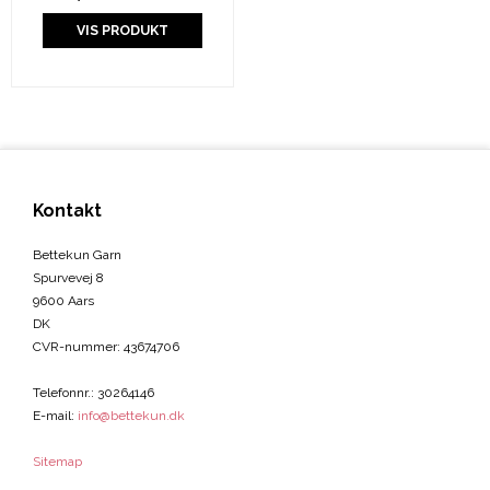
VIS PRODUKT
Kontakt
Bettekun Garn
Spurvevej 8
9600 Aars
DK
CVR-nummer
:
43674706
Telefonnr.
:
30264146
E-mail
:
info@bettekun.dk
Sitemap