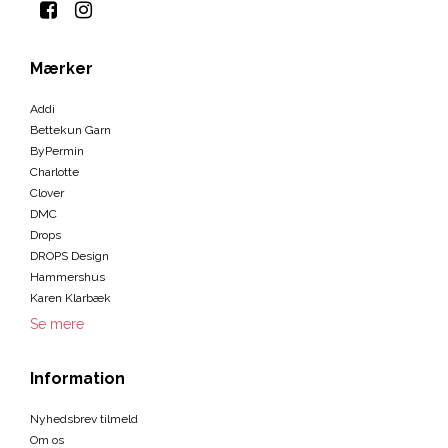
Mærker
Addi
Bettekun Garn
ByPermin
Charlotte
Clover
DMC
Drops
DROPS Design
Hammershus
Karen Klarbæk
Se mere
Information
Nyhedsbrev tilmeld
Om os