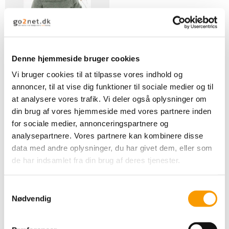
Denne hjemmeside bruger cookies
Drops - First Leaf
Vi bruger cookies til at tilpasse vores indhold og
DROPS Design
annoncer, til at vise dig funktioner til sociale medier og til
at analysere vores trafik. Vi deler også oplysninger om
din brug af vores hjemmeside med vores partnere inden
Ring for pris
for sociale medier, annonceringspartnere og
VIS PRODUKT
analysepartnere. Vores partnere kan kombinere disse
data med andre oplysninger, du har givet dem, eller som
de har indsamlet fra din brug af deres tjenester.
S
Nødvendig
a
m
t