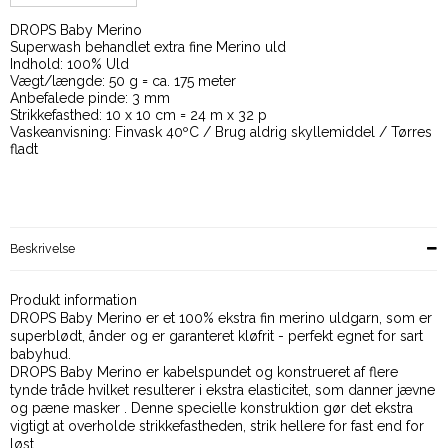
DROPS Baby Merino
Superwash behandlet extra fine Merino uld
Indhold: 100% Uld
Vægt/længde: 50 g = ca. 175 meter
Anbefalede pinde: 3 mm
Strikkefasthed: 10 x 10 cm = 24 m x 32 p
Vaskeanvisning: Finvask 40ºC / Brug aldrig skyllemiddel / Tørres
fladt
Beskrivelse
Produkt information
DROPS Baby Merino er et 100% ekstra fin merino uldgarn, som er
superblødt, ånder og er garanteret kløfrit - perfekt egnet for sart
babyhud.
DROPS Baby Merino er kabelspundet og konstrueret af flere
tynde tråde hvilket resulterer i ekstra elasticitet, som danner jævne
og pæne masker . Denne specielle konstruktion gør det ekstra
vigtigt at overholde strikkefastheden, strik hellere for fast end for
løst.