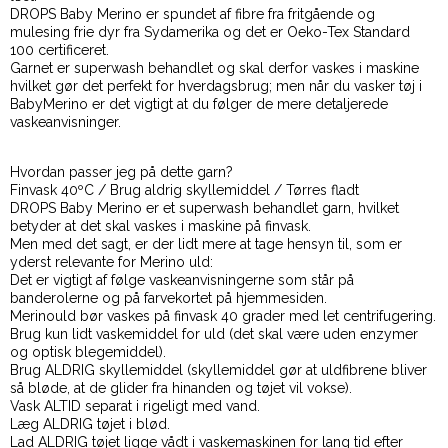
DROPS Baby Merino er spundet af fibre fra fritgående og
mulesing frie dyr fra Sydamerika og det er Oeko-Tex Standard
100 certificeret.
Garnet er superwash behandlet og skal derfor vaskes i maskine
hvilket gør det perfekt for hverdagsbrug; men når du vasker tøj i
BabyMerino er det vigtigt at du følger de mere detaljerede
vaskeanvisninger.
Hvordan passer jeg på dette garn?
Finvask 40ºC / Brug aldrig skyllemiddel / Tørres fladt
DROPS Baby Merino er et superwash behandlet garn, hvilket
betyder at det skal vaskes i maskine på finvask.
Men med det sagt, er der lidt mere at tage hensyn til, som er
yderst relevante for Merino uld:
Det er vigtigt af følge vaskeanvisningerne som står på
banderolerne og på farvekortet på hjemmesiden.
Merinould bør vaskes på finvask 40 grader med let centrifugering.
Brug kun lidt vaskemiddel for uld (det skal være uden enzymer
og optisk blegemiddel).
Brug ALDRIG skyllemiddel (skyllemiddel gør at uldfibrene bliver
så bløde, at de glider fra hinanden og tøjet vil vokse).
Vask ALTID separat i rigeligt med vand.
Læg ALDRIG tøjet i blød.
Lad ALDRIG tøjet ligge vådt i vaskemaskinen for lang tid efter