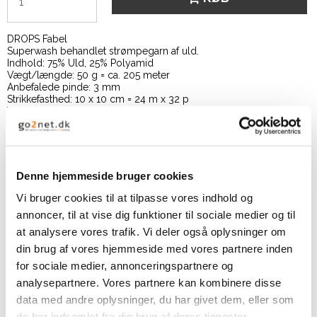
DROPS Fabel
Superwash behandlet strømpegarn af uld.
Indhold: 75% Uld, 25% Polyamid
Vægt/længde: 50 g = ca. 205 meter
Anbefalede pinde: 3 mm
Strikkefasthed: 10 x 10 cm = 24 m x 32 p
Vaskeanvisning: Finvask eller Uldvask 40ºC / Brug aldrig
skyllemiddel / Tørres fladt
Denne hjemmeside bruger cookies
Beskrivelse
Vi bruger cookies til at tilpasse vores indhold og
annoncer, til at vise dig funktioner til sociale medier og til
Produkt information
at analysere vores trafik. Vi deler også oplysninger om
Slidstærkt som et strømpegarn skal være
din brug af vores hjemmeside med vores partnere inden
DROPS Fabel er et 4 trådet garn som er superwash behandlet, så
for sociale medier, annonceringspartnere og
det let kan vaskes i maskine.
I modsætning til almindelig strømpegarn er Fabel spundet i en
analysepartnere. Vores partnere kan kombinere disse
blødere og finere uldkvalitet. Dette gør at Fabel egner sig til
data med andre oplysninger, du har givet dem, eller som
meget mere end bare sokker - prøv det også til babystrik.
Både Print og Long Print farverne er produceret med en metode
de har indsamlet fra din brug af deres tjenester.