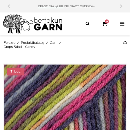
VER 600,-
PERSONLIG SERVICE
MAIL: INFO@BETT
0
Forside
/
Produktkatalog
/
Garn
/
Drops Fabel - Candy
Tilbud