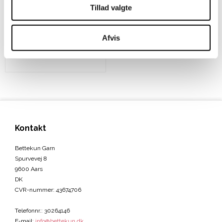
Tillad valgte
Ring for pris
Afvis
VIS PRODUKT
Kontakt
Bettekun Garn
Spurvevej 8
9600 Aars
DK
CVR-nummer
:
43674706
Telefonnr.
:
30264146
E-mail
:
info@bettekun.dk