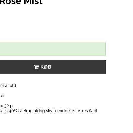
 Rose Mist
KØB
n af uld.
ter
 x 32 p
vask 40ºC / Brug aldrig skyllemiddel / Tørres fladt