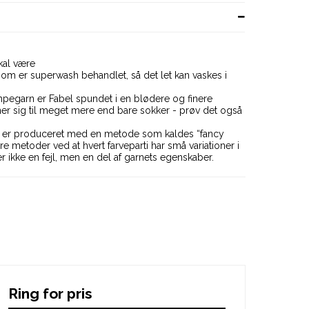
kal være
som er superwash behandlet, så det let kan vaskes i
mpegarn er Fabel spundet i en blødere og finere
gner sig til meget mere end bare sokker - prøv det også
ne er produceret med en metode som kaldes “fancy
re metoder ved at hvert farveparti har små variationer i
 ikke en fejl, men en del af garnets egenskaber.
Ring for pris