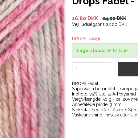
Drops Fabel -
16,80 DKK
24,00 DKK
Vejl. udsalgspris 22,00 DKK
DROPS Design
Lagerstatus:
På lager
DROPS Fabel
Superwash behandlet strømpegar
Indhold: 75% Uld, 25% Polyamid
Vægt/længde: 50 g = ca. 205 me
Anbefalede pinde: 3 mm
Strikkefasthed: 10 x 10 cm = 24 m
Vaskeanvisning: Finvask eller Uld