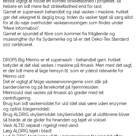
ekstra vigtigt at holde en korrekt strikkefasthed i projektet, så
hellere en lidt mere fast strikkefasthed end for løst.
Garnet er superwash behandlet og skal vaskes i maskine, hvilket
gør det velegnet til daglig brug. Inden du vasker tøjet så sørg altid
for at du nøje overholder vaskeanvisningen som findes under
"Mere information".
Garnet er spundet af fibre som kommer fra fritgående og
mulesingfrie dyr fra Sydamerika og så er det Oeko-Tex Standard
100 certificeret.
DROPS Big Merino er et superwash - behandlet garn, hvilket
betyder at det skal vaskes i maskine på finvask. Men med det sagt,
er der lidt mere at tage hensyn til, som er yderst relevante for
Merino uld:
Det er vigtigt af følge vaskeanvisningerne som står på
banderolerne og på farvekortet på hjemmesiden.
Merinould skal vaskes på finvask 40 grader med let
centrifugering.
Brug kun lidt vaskemiddel for uld (det skal være uden enzymer
og optisk blegemiddel).
Brug ALDRIG skyllemiddel (skyllemiddel gør at uldfibrene bliver
så bløde, at de glider fra hinanden og tøjet vil vokse).
Vask ALTID separat i rigeligt med vand.
Læg ALDRIG tøjet i blød!