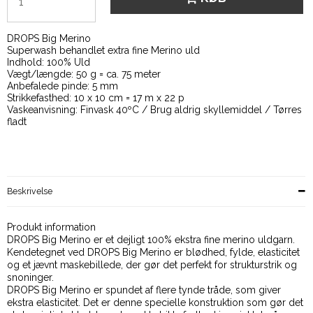
DROPS Big Merino
Superwash behandlet extra fine Merino uld
Indhold: 100% Uld
Vægt/længde: 50 g = ca. 75 meter
Anbefalede pinde: 5 mm
Strikkefasthed: 10 x 10 cm = 17 m x 22 p
Vaskeanvisning: Finvask 40ºC / Brug aldrig skyllemiddel / Tørres
fladt
Beskrivelse
Produkt information
DROPS Big Merino er et dejligt 100% ekstra fine merino uldgarn.
Kendetegnet ved DROPS Big Merino er blødhed, fylde, elasticitet
og et jævnt maskebillede, der gør det perfekt for strukturstrik og
snoninger.
DROPS Big Merino er spundet af flere tynde tråde, som giver
ekstra elasticitet. Det er denne specielle konstruktion som gør det