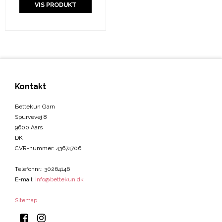
VIS PRODUKT
Kontakt
Bettekun Garn
Spurvevej 8
9600 Aars
DK
CVR-nummer
:
43674706
Telefonnr.
:
30264146
E-mail
:
info@bettekun.dk
Sitemap