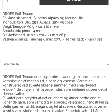
DROPS Soft Tweed
En klassisk tweed i Superfin Alpaca og Merino Uld
Indhold: 50% Uld, 25% Alpaca, 25% Viscose
Vægt/længde: 50 g = ca. 130 meter
Anbefalede pinde: 4 mm
Strikkefasthed: 10 x 10 cm = 21 m x 28 p
Vaskeanvisning: Håndvask, max 30°C / Tørres fladt / Kan filtes
Beskrivelse
DROPS Soft Tweed er et superblødt tweed garn, produceret i en
kombination af merinould, alpaca og viscose. Garnet er
konstrueret ved at karte fibrene sammen med små “tweed
knuder”, de tilføjer små farvede nister, som definere udseendet af
denne kvalitet.
Et kartet garn betyder at det er lettere og ånder bedre end et
lignende garn, som samtidig er specielt velegnet til håndstrikning.
Dette garn er rustikt, elegant og let at strikke i. Resultatet bliver et
jævnt stykke stof med smukke masker. Et perfekt valg til både