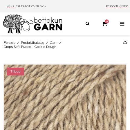
PERSONLIG SERVICE
MAIL: INFO@BETTEKUN.DK
0
Forside
/
Produktkatalog
/
Garn
/
Drops Soft Tweed - Cookie Dough
Tilbud