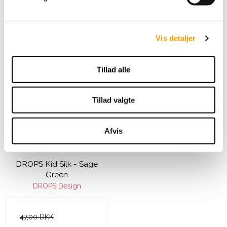
a
l
VIS PRODUKT
g
Vis detaljer
Tilbud
Tillad alle
Tillad valgte
Afvis
DROPS Kid Silk - Sage
Green
DROPS Design
47,00 DKK