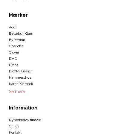
Mærker
Addi
Bettekun Garn
ByPermin
Charlotte
Clover
DMC
Drops
DROPS Design
Hammershus
Karen Klarbæk
Se mere
Information
Nyhedsbrev tilmeld
Om os
Kontakt