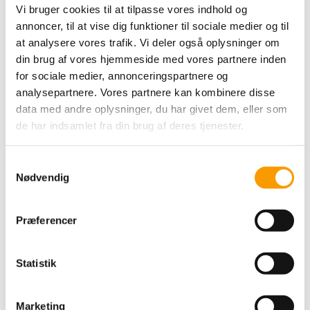
Vi bruger cookies til at tilpasse vores indhold og
49,00 DKK
annoncer, til at vise dig funktioner til sociale medier og til
VIS PRODUKT
at analysere vores trafik. Vi deler også oplysninger om
din brug af vores hjemmeside med vores partnere inden
for sociale medier, annonceringspartnere og
analysepartnere. Vores partnere kan kombinere disse
data med andre oplysninger, du har givet dem, eller som
de har indsamlet fra din brug af deres tjenester.
S
Nødvendig
a
m
t
Præferencer
y
Karen Klarbæk 8/4 -
k
Light Yellow
k
Statistik
e
v
20,00 DKK
Marketing