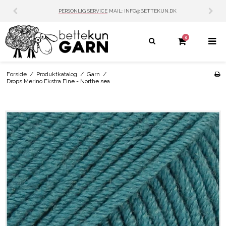
PERSONLIG SERVICE
MAIL: INFO@BETTEKUN.DK
0
Forside
/
Produktkatalog
/
Garn
/
Drops Merino Ekstra Fine - Northe sea