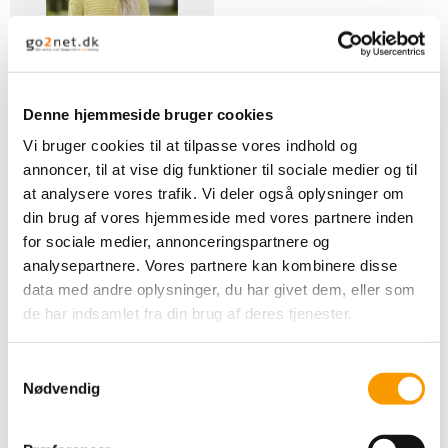
Denne hjemmeside bruger cookies
Vi bruger cookies til at tilpasse vores indhold og
Drops - Golden Puffs
annoncer, til at vise dig funktioner til sociale medier og til
DROPS Design
at analysere vores trafik. Vi deler også oplysninger om
din brug af vores hjemmeside med vores partnere inden
Ring for pris
for sociale medier, annonceringspartnere og
analysepartnere. Vores partnere kan kombinere disse
VIS PRODUKT
data med andre oplysninger, du har givet dem, eller som
de har indsamlet fra din brug af deres tjenester.
S
Nødvendig
a
m
t