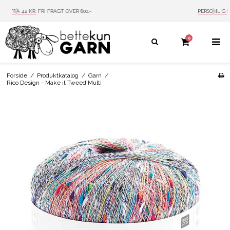
PERSONLIG SERVICE
MAIL: INFO@BETTEKUN.DK
0
Forside
/
Produktkatalog
/
Garn
/
Rico Design - Make it Tweed Multi