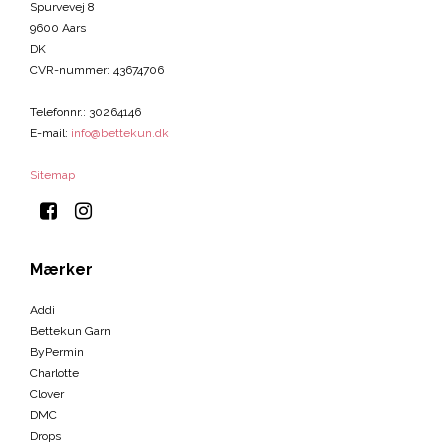
Spurvevej 8
9600 Aars
DK
CVR-nummer
:
43674706
Telefonnr.
:
30264146
E-mail
:
info@bettekun.dk
Sitemap
Mærker
Addi
Bettekun Garn
ByPermin
Charlotte
Clover
DMC
Drops