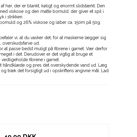
af hør, der er blankt, køligt og enormt slidstærkt. Den
ed viskose og den matte bomuld, der giver et spil i
k i strikken.
 bomuld og 26% viskose og løber ca. 150m på 50g.
befaler vi, at du vasker det, for at maskerne lægger sig
t. overskudsfarve ud.
or at passe bedst muligt på fibrene i garnet. Vær derfor
get i det. Derudover er det vigtig at bruge et
 vedligeholde fibrene i garnet.
d i et håndklæde og pres det overskydende vand ud. Læg
 og træk det forsigtigt ud i opskriftens angivne mål. Lad
49,00 DKK