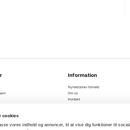
r
Information
Nyhedsbrev tilmeld
Garn
Om os
Kontakt
Handelsbetingelser
 cookies
passe vores indhold og annoncer, til at vise dig funktioner til soci
ign