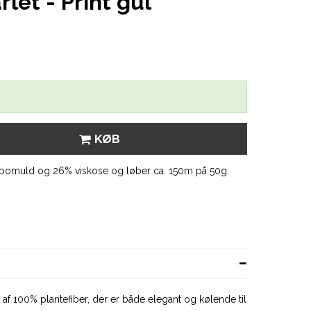
let - Print gul
KØB
 bomuld og 26% viskose og løber ca. 150m på 50g.
t af 100% plantefiber, der er både elegant og kølende til