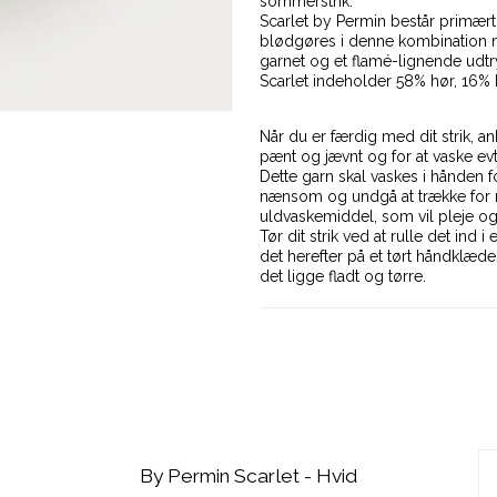
sommerstrik.
Scarlet by Permin består primært 
blødgøres i denne kombination m
garnet og et flamé-lignende udtry
Scarlet indeholder 58% hør, 16%
Når du er færdig med dit strik, an
pænt og jævnt og for at vaske ev
Dette garn skal vaskes i hånden f
nænsom og undgå at trække for me
uldvaskemiddel, som vil pleje og
Tør dit strik ved at rulle det in
det herefter på et tørt håndklæde
det ligge fladt og tørre.
By Permin Scarlet - Hvid