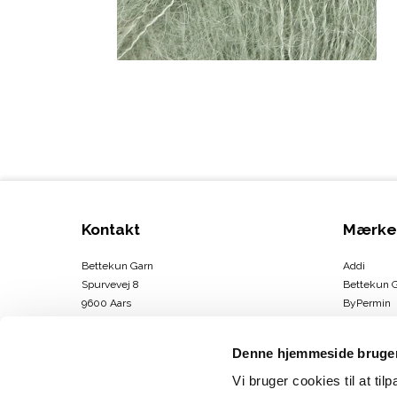
Kontakt
Mærke
Bettekun Garn
Addi
Spurvevej 8
Bettekun 
9600 Aars
ByPermin
DK
Charlotte
CVR-nummer
:
43674706
Clover
Denne hjemmeside bruger
DMC
Telefonnr.
:
30264146
Drops
Vi bruger cookies til at til
E-mail
:
info@bettekun.dk
DROPS Des