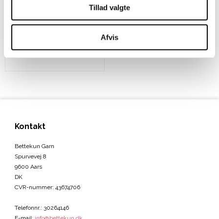
Tillad valgte
Ring for pris
Afvis
VIS PRODUKT
Kontakt
Bettekun Garn
Spurvevej 8
9600 Aars
DK
CVR-nummer
:
43674706
Telefonnr.
:
30264146
E-mail
:
info@bettekun.dk