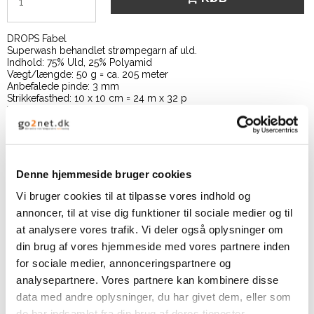
DROPS Fabel
Superwash behandlet strømpegarn af uld.
Indhold: 75% Uld, 25% Polyamid
Vægt/længde: 50 g = ca. 205 meter
Anbefalede pinde: 3 mm
Strikkefasthed: 10 x 10 cm = 24 m x 32 p
Vaskeanvisning: Finvask eller Uldvask 40ºC / Brug aldrig
skyllemiddel / Tørres fladt
Denne hjemmeside bruger cookies
Beskrivelse
Vi bruger cookies til at tilpasse vores indhold og
annoncer, til at vise dig funktioner til sociale medier og til
Produkt information
at analysere vores trafik. Vi deler også oplysninger om
Slidstærkt som et strømpegarn skal være
din brug af vores hjemmeside med vores partnere inden
DROPS Fabel er et 4 trådet garn som er superwash behandlet, så
for sociale medier, annonceringspartnere og
det let kan vaskes i maskine.
I modsætning til almindelig strømpegarn er Fabel spundet i en
analysepartnere. Vores partnere kan kombinere disse
blødere og finere uldkvalitet. Dette gør at Fabel egner sig til
data med andre oplysninger, du har givet dem, eller som
meget mere end bare sokker - prøv det også til babystrik.
Både Print og Long Print farverne er produceret med en metode
de har indsamlet fra din brug af deres tjenester.