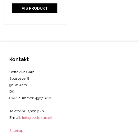
VIS PRODUKT
Kontakt
Bettekun Garn
Spurvevej 8
9600 Aars
DK
CVR-nummer
:
43674706
Telefonnr.
:
30264146
E-mail
:
info@bettekun.dk
Sitemap