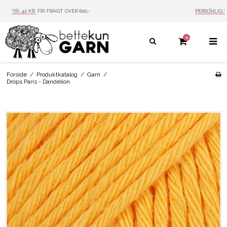
PERSONLIG SERVICE
MAIL: INFO@BETTEKUN.DK
0
Forside
/
Produktkatalog
/
Garn
/
Drops Paris - Dandelion