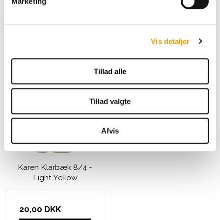
Marketing
49,00 DKK
a
l
VIS PRODUKT
g
Vis detaljer
Tillad alle
Tillad valgte
Afvis
Karen Klarbæk 8/4 -
Light Yellow
20,00 DKK