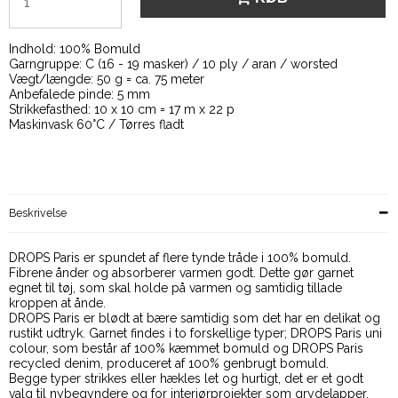
Indhold: 100% Bomuld
Garngruppe: C (16 - 19 masker) / 10 ply / aran / worsted
Vægt/længde: 50 g = ca. 75 meter
Anbefalede pinde: 5 mm
Strikkefasthed: 10 x 10 cm = 17 m x 22 p
Maskinvask 60°C / Tørres fladt
Beskrivelse
DROPS Paris er spundet af flere tynde tråde i 100% bomuld.
Fibrene ånder og absorberer varmen godt. Dette gør garnet
egnet til tøj, som skal holde på varmen og samtidig tillade
kroppen at ånde.
DROPS Paris er blødt at bære samtidig som det har en delikat og
rustikt udtryk. Garnet findes i to forskellige typer; DROPS Paris uni
colour, som består af 100% kæmmet bomuld og DROPS Paris
recycled denim, produceret af 100% genbrugt bomuld.
Begge typer strikkes eller hækles let og hurtigt, det er et godt
valg til nybegyndere og for interiørprojekter som grydelapper,