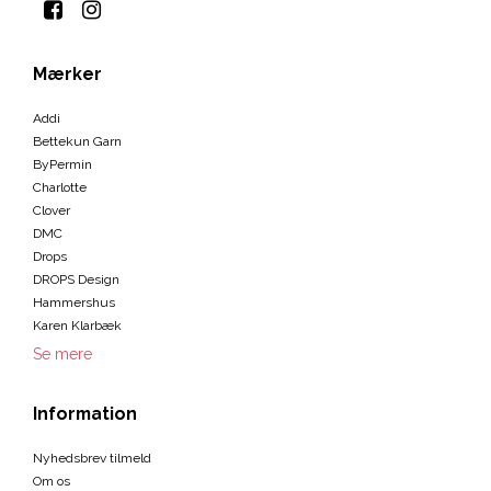
Mærker
Addi
Bettekun Garn
ByPermin
Charlotte
Clover
DMC
Drops
DROPS Design
Hammershus
Karen Klarbæk
Se mere
Information
Nyhedsbrev tilmeld
Om os