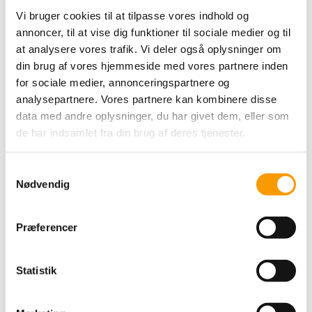
Vi bruger cookies til at tilpasse vores indhold og
49,00 DKK
annoncer, til at vise dig funktioner til sociale medier og til
at analysere vores trafik. Vi deler også oplysninger om
VIS PRODUKT
din brug af vores hjemmeside med vores partnere inden
for sociale medier, annonceringspartnere og
analysepartnere. Vores partnere kan kombinere disse
data med andre oplysninger, du har givet dem, eller som
de har indsamlet fra din brug af deres tjenester.
S
Nødvendig
a
m
t
Præferencer
y
k
By Permin Scarlet - Sart
k
Statistik
Rosa
e
v