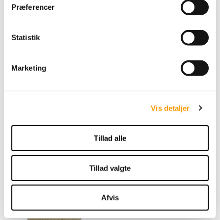
t
Præferencer
y
k
k
Statistik
e
v
Marketing
a
l
By Permin Scarlet - Sart
g
Rosa
Vis detaljer
49,00 DKK
Tillad alle
VIS PRODUKT
Tillad valgte
Afvis