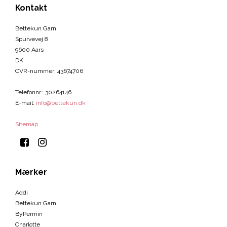
Kontakt
Bettekun Garn
Spurvevej 8
9600 Aars
DK
CVR-nummer
:
43674706
Telefonnr.
:
30264146
E-mail
:
info@bettekun.dk
Sitemap
Mærker
Addi
Bettekun Garn
ByPermin
Charlotte