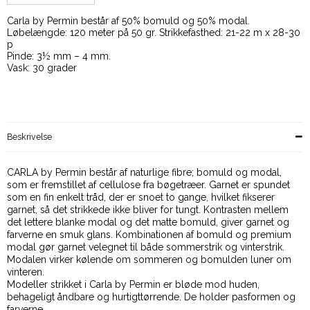
Carla by Permin består af 50% bomuld og 50% modal.
Løbelængde: 120 meter på 50 gr. Strikkefasthed: 21-22 m x 28-30
p
Pinde: 3½ mm – 4 mm.
Vask: 30 grader
Beskrivelse
CARLA by Permin består af naturlige fibre; bomuld og modal,
som er fremstillet af cellulose fra bøgetræer. Garnet er spundet
som en fin enkelt tråd, der er snoet to gange, hvilket fikserer
garnet, så det strikkede ikke bliver for tungt. Kontrasten mellem
det lettere blanke modal og det matte bomuld, giver garnet og
farverne en smuk glans. Kombinationen af bomuld og premium
modal gør garnet velegnet til både sommerstrik og vinterstrik.
Modalen virker kølende om sommeren og bomulden luner om
vinteren.
Modeller strikket i Carla by Permin er bløde mod huden,
behageligt åndbare og hurtigttørrende. De holder pasformen og
farverne.