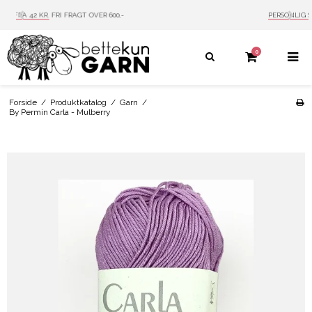
PERSONLIG SERVICE
MAIL: INFO@BETTEKUN.DK
0
Forside
/
Produktkatalog
/
Garn
/
By Permin Carla - Mulberry