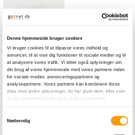
Denne hjemmeside bruger cookies
Vi bruger cookies til at tilpasse vores indhold og
annoncer, til at vise dig funktioner til sociale medier og til
at analysere vores trafik. Vi deler også oplysninger om
By Permin Scarlet -
din brug af vores hjemmeside med vores partnere inden
Hvid
for sociale medier, annonceringspartnere og
analysepartnere. Vores partnere kan kombinere disse
data med andre oplysninger, du har givet dem, eller som
49,00 DKK
de har indsamlet fra din brug af deres tjenester.
VIS PRODUKT
S
Nødvendig
a
m