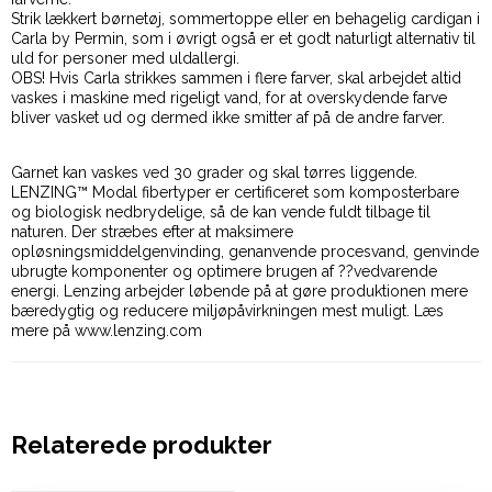
Strik lækkert børnetøj, sommertoppe eller en behagelig cardigan i
Carla by Permin, som i øvrigt også er et godt naturligt alternativ til
uld for personer med uldallergi.
OBS! Hvis Carla strikkes sammen i flere farver, skal arbejdet altid
vaskes i maskine med rigeligt vand, for at overskydende farve
bliver vasket ud og dermed ikke smitter af på de andre farver.
Garnet kan vaskes ved 30 grader og skal tørres liggende.
LENZING™ Modal fibertyper er certificeret som komposterbare
og biologisk nedbrydelige, så de kan vende fuldt tilbage til
naturen. Der stræbes efter at maksimere
opløsningsmiddelgenvinding, genanvende procesvand, genvinde
ubrugte komponenter og optimere brugen af ??vedvarende
energi. Lenzing arbejder løbende på at gøre produktionen mere
bæredygtig og reducere miljøpåvirkningen mest muligt. Læs
mere på www.lenzing.com
Relaterede produkter