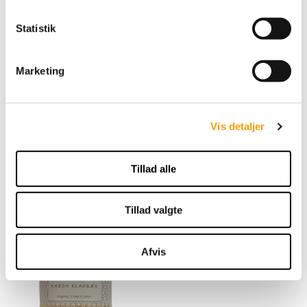
k
k
Statistik
e
v
Marketing
a
By Permin Scarlet - Sart
l
Rosa
g
Vis detaljer
49,00 DKK
Tillad alle
VIS PRODUKT
Tillad valgte
Afvis