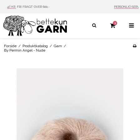
PERSONLIG SERVICE
MAIL: INFO@BETTEKUN.DK
0
Forside
/
Produktkatalog
/
Garn
/
By Permin Angel - Nude