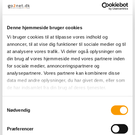
Denne hjemmeside bruger cookies
Vi bruger cookies til at tilpasse vores indhold og
annoncer, til at vise dig funktioner til sociale medier og til
By Permin Scarlet -
at analysere vores trafik. Vi deler også oplysninger om
Hvid
din brug af vores hjemmeside med vores partnere inden
for sociale medier, annonceringspartnere og
49,00 DKK
analysepartnere. Vores partnere kan kombinere disse
data med andre oplysninger, du har givet dem, eller som
VIS PRODUKT
de har indsamlet fra din brug af deres tjenester.
S
Nødvendig
a
m
t
Præferencer
y