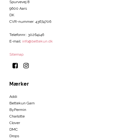
Spurvevej 8
9600 Aars
DK
CVR-nummer
:
43674706
Telefonnr.
:
30264146
E-mail
:
info@bettekun.dk
Sitemap
Mærker
Addi
Bettekun Garn
ByPermin
Charlotte
Clover
DMC
Drops