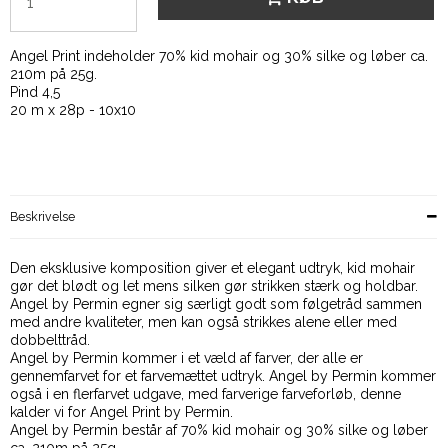
Angel Print indeholder 70% kid mohair og 30% silke og løber ca.
210m på 25g.
Pind 4,5
20 m x 28p - 10x10
Beskrivelse
Den eksklusive komposition giver et elegant udtryk, kid mohair
gør det blødt og let mens silken gør strikken stærk og holdbar.
Angel by Permin egner sig særligt godt som følgetråd sammen
med andre kvaliteter, men kan også strikkes alene eller med
dobbelttråd.
Angel by Permin kommer i et væld af farver, der alle er
gennemfarvet for et farvemættet udtryk. Angel by Permin kommer
også i en flerfarvet udgave, med farverige farveforløb, denne
kalder vi for Angel Print by Permin.
Angel by Permin består af 70% kid mohair og 30% silke og løber