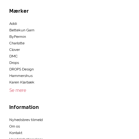
Mærker
Addi
Bettekun Garn
ByPermin
Charlotte
Clover
DMC
Drops
DROPS Design
Hammershus
Karen Klarbæk
Se mere
Information
Nyhedsbrev tilmeld
Om os
Kontakt