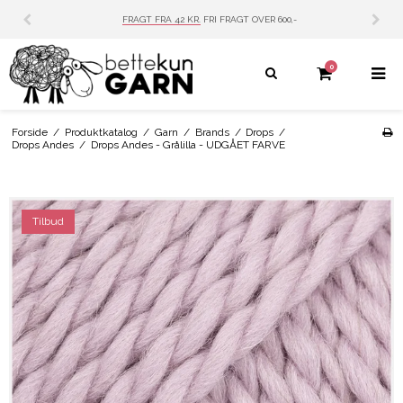
FRAGT FRA 42 KR.
FRI FRAGT OVER 600,-
PERSONL
0
Forside
/
Produktkatalog
/
Garn
/
Brands
/
Drops
/
Drops Andes
/
Drops Andes - Grålilla - UDGÅET FARVE
Tilbud