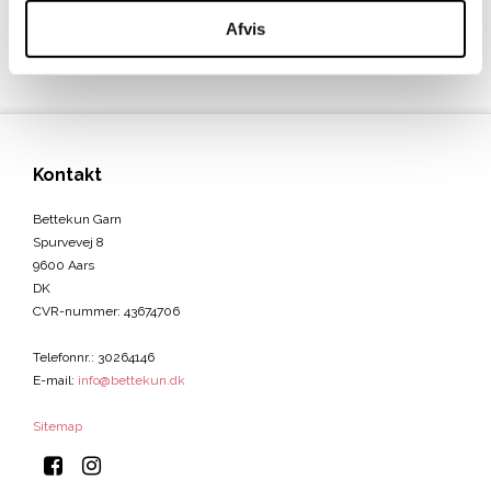
Afvis
Kontakt
Bettekun Garn
Spurvevej 8
9600 Aars
DK
CVR-nummer
:
43674706
Telefonnr.
:
30264146
E-mail
:
info@bettekun.dk
Sitemap