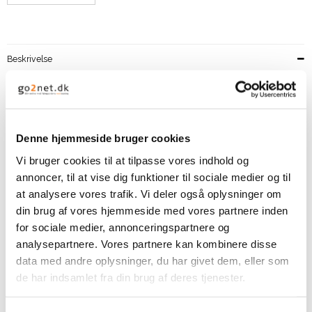
Beskrivelse
DROPS Andes er et 2-trådet traditionelt spundet garn i 65%
Peruvian Highland uld og 35% superfin alpaca. Blandingen løfter
alpacaens silkebløde overflade frem, samtidig som ulden
bidrager til bedre formstabilitet.
Denne hjemmeside bruger cookies
Garnfibrene er ubehandlet, det betyder at de kun er vasket, og
ikke udsat for nogen kemisk behandling før farvning. Dette
Vi bruger cookies til at tilpasse vores indhold og
fremhæver garnets naturlige egenskaber samtidig som det får en
annoncer, til at vise dig funktioner til sociale medier og til
bedre formstabilitet og flottere textur.
at analysere vores trafik. Vi deler også oplysninger om
DROPS Andes indeholder flere mixfarver, dette betyder at ulden
er produceret ved at karte farverne sammen før garnet spindes,
din brug af vores hjemmeside med vores partnere inden
dette giver en flot mixeffekt.
for sociale medier, annonceringspartnere og
DROPS Andes er en letstrikket kvalitet for tykke pinde, den egner
analysepartnere. Vores partnere kan kombinere disse
sig godt til at filte og passer perfekt til vintertøj, tilbehør og
interiør.
data med andre oplysninger, du har givet dem, eller som
de har indsamlet fra din brug af deres tjenester.