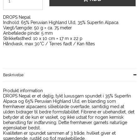
DROPS Nepal
Indhold: 65% Peruvian Highland Uld, 35% Superfin Alpaca
Vægt/længde: 50 g = ca. 75 meter
Anbefalede pinde: 5 mm
Strikkefasthed: 10 x 10 cm = 17 m x 22 p
Håndvask, max 30°C / Tørres fladt / Kan filtes
Beskrivelse
Produkt information
DROPS Nepal er et dejlig, tykt luxusgarn spundet i 35% Superfin
Alpaca og 65% Peruvian Highland Uld, en blanding som
fremhæver alpacaens silkebløde overflade, samtidig med at
ulden bidrager til bedre formstabilitet. Fibrene er ubehandlet, det
betyder at de kun er vasket, og ikke udsat for nogen kemisk
behandling før indfarvning. Dette fremhæver garnets naturlige
egenskaber bedst.
Kvaliteten er spundet sammen af 3 tråde, hvilket giver et
spændende, rustikt og flot maskebillede.