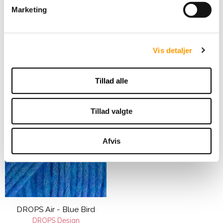
DROPS Air - Beige Mix
v
Marketing
DROPS Design
a
l
g
45,00 DKK
Vis detaljer
VIS PRODUKT
Tillad alle
Tillad valgte
Afvis
DROPS Air - Blue Bird
DROPS Design