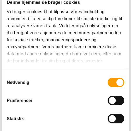
Denne hjemmeside bruger cookies
Green
DROPS Design
Vi bruger cookies til at tilpasse vores indhold og
annoncer, til at vise dig funktioner til sociale medier og til
at analysere vores trafik. Vi deler også oplysninger om
47,00 DKK
din brug af vores hjemmeside med vores partnere inden
32,90 DKK
for sociale medier, annonceringspartnere og
VIS PRODUKT
analysepartnere. Vores partnere kan kombinere disse
data med andre oplysninger, du har givet dem, eller som
de har indsamlet fra din brug af deres tjenester.
S
Nødvendig
a
m
t
Præferencer
y
k
k
Statistik
e