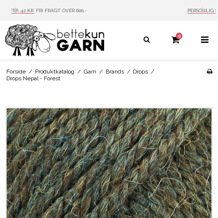
PERSONLIG SERVICE
MAIL: INFO@BETTEKUN.DK
0
Forside
/
Produktkatalog
/
Garn
/
Brands
/
Drops
/
Drops Nepal - Forest