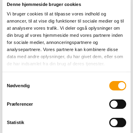
DROPS Kid Silk - Sage
Denne hjemmeside bruger cookies
Green
Vi bruger cookies til at tilpasse vores indhold og
DROPS Design
annoncer, til at vise dig funktioner til sociale medier og til
at analysere vores trafik. Vi deler også oplysninger om
47,00 DKK
din brug af vores hjemmeside med vores partnere inden
32,90 DKK
for sociale medier, annonceringspartnere og
analysepartnere. Vores partnere kan kombinere disse
VIS PRODUKT
data med andre oplysninger, du har givet dem, eller som
de har indsamlet fra din brug af deres tjenester.
S
Nødvendig
a
m
t
Præferencer
y
k
k
Statistik
e