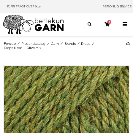
PERSONLIG SERVICE
MAIL: INFO@BETTEKUN.DK
0
Forside
/
Produktkatalog
/
Garn
/
Brands
/
Drops
/
Drops Nepal - Olive Mix