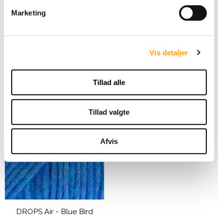
v
DROPS Air - Beige Mix
Marketing
a
DROPS Design
l
g
45,00 DKK
Vis detaljer
VIS PRODUKT
Tillad alle
Tillad valgte
Afvis
DROPS Air - Blue Bird