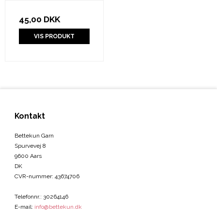
45,00 DKK
VIS PRODUKT
Kontakt
Bettekun Garn
Spurvevej 8
9600 Aars
DK
CVR-nummer
:
43674706
Telefonnr.
:
30264146
E-mail
:
info@bettekun.dk