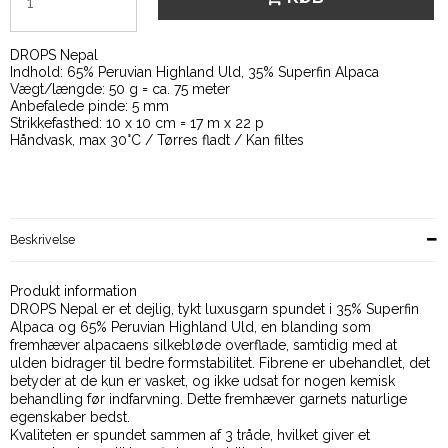
DROPS Nepal
Indhold: 65% Peruvian Highland Uld, 35% Superfin Alpaca
Vægt/længde: 50 g = ca. 75 meter
Anbefalede pinde: 5 mm
Strikkefasthed: 10 x 10 cm = 17 m x 22 p
Håndvask, max 30°C / Tørres fladt / Kan filtes
Beskrivelse
Produkt information
DROPS Nepal er et dejlig, tykt luxusgarn spundet i 35% Superfin
Alpaca og 65% Peruvian Highland Uld, en blanding som
fremhæver alpacaens silkebløde overflade, samtidig med at
ulden bidrager til bedre formstabilitet. Fibrene er ubehandlet, det
betyder at de kun er vasket, og ikke udsat for nogen kemisk
behandling før indfarvning. Dette fremhæver garnets naturlige
egenskaber bedst.
Kvaliteten er spundet sammen af 3 tråde, hvilket giver et