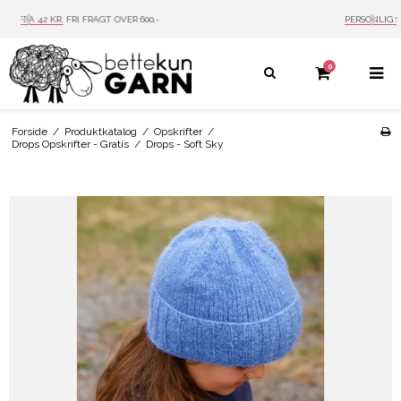
PERSONLIG SERVICE
MAIL: INFO@BETTEKUN.DK
0
Forside
/
Produktkatalog
/
Opskrifter
/
Drops Opskrifter - Gratis
/
Drops - Soft Sky