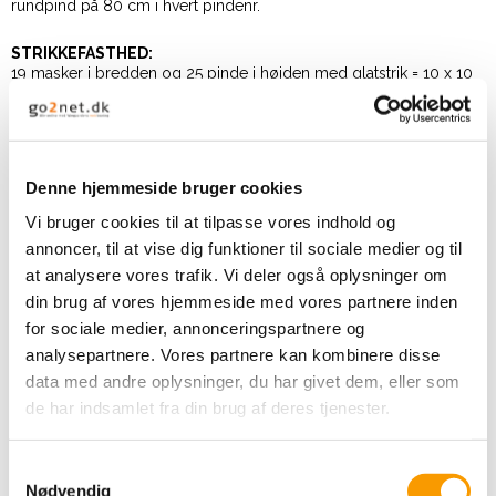
rundpind på 80 cm i hvert pindenr.
STRIKKEFASTHED:
19 masker i bredden og 25 pinde i højden med glatstrik = 10 x 10
cm.
OBS: Husk at pinde nr kun er vejledende. Får du for mange
masker på 10 cm, skift til tykkere pinde. Får du for få masker på 10
cm, skift til tyndere pinde.
Denne hjemmeside bruger cookies
DOWNLOAD:
Vi bruger cookies til at tilpasse vores indhold og
annoncer, til at vise dig funktioner til sociale medier og til
DOWNLOAD OPSKRIFT
at analysere vores trafik. Vi deler også oplysninger om
din brug af vores hjemmeside med vores partnere inden
KØB GARN HER
for sociale medier, annonceringspartnere og
analysepartnere. Vores partnere kan kombinere disse
data med andre oplysninger, du har givet dem, eller som
de har indsamlet fra din brug af deres tjenester.
Relaterede produkter
S
Nødvendig
a