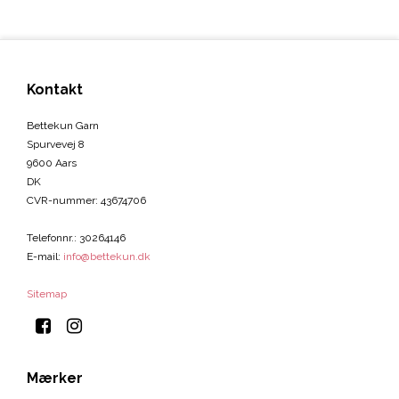
Kontakt
Bettekun Garn
Spurvevej 8
9600 Aars
DK
CVR-nummer
:
43674706
Telefonnr.
:
30264146
E-mail
:
info@bettekun.dk
Sitemap
Mærker