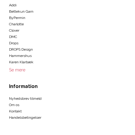
Addi
Bettekun Garn
ByPermin
Charlotte
Clover
DMC
Drops
DROPS Design
Hammershus
Karen Klarbæk
Se mere
Information
Nyhedsbrev tilmeld
Om os
Kontakt
Handelsbetingelser