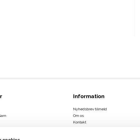
r
Information
Nyhedsbrev tilmeld
Garn
Om os
Kontakt
Handelsbetingelser
 cookies