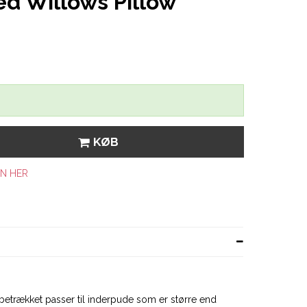
ed Willows Pillow
KØB
N HER
betrækket passer til inderpude som er større end