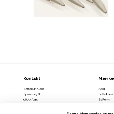
Kontakt
Mærke
Bettekun Garn
Addi
Spurvevej 8
Bettekun 
9600 Aars
ByPermin
DK
Charlotte
CVR-nummer
:
43674706
Clover
Denne hjemmeside bruger