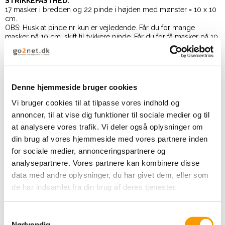
STRIKKEFASTHED:
17 masker i bredden og 22 pinde i højden med mønster = 10 x 10
cm.
OBS: Husk at pinde nr kun er vejledende. Får du for mange
masker på 10 cm, skift til tykkere pinde. Får du for få masker på 10
cm, skift til tyndere pinde.
DOWNLOAD:
Denne hjemmeside bruger cookies
DOWNLOAD OPSKRIFT
Vi bruger cookies til at tilpasse vores indhold og
annoncer, til at vise dig funktioner til sociale medier og til
KØB GARN HER
at analysere vores trafik. Vi deler også oplysninger om
din brug af vores hjemmeside med vores partnere inden
for sociale medier, annonceringspartnere og
analysepartnere. Vores partnere kan kombinere disse
data med andre oplysninger, du har givet dem, eller som
de har indsamlet fra din brug af deres tjenester.
Relaterede produkter
S
Nødvendig