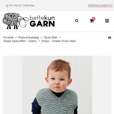
PERSONLIG SERVICE
MAIL: INFO@BETTEKUN.DK
0
Forside
/
Produktkatalog
/
Opskrifter
/
Drops Opskrifter - Gratis
/
Drops - Green River Vest