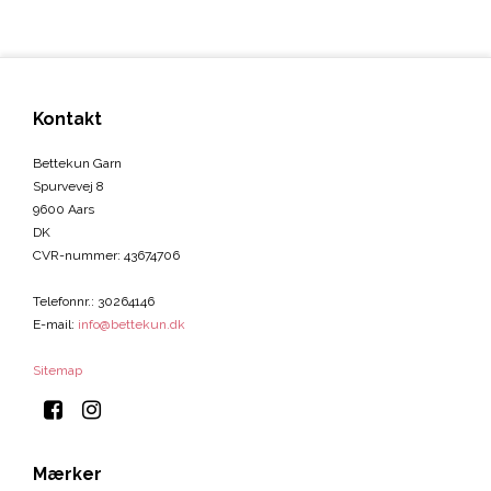
Kontakt
Bettekun Garn
Spurvevej 8
9600 Aars
DK
CVR-nummer
:
43674706
Telefonnr.
:
30264146
E-mail
:
info@bettekun.dk
Sitemap
Mærker