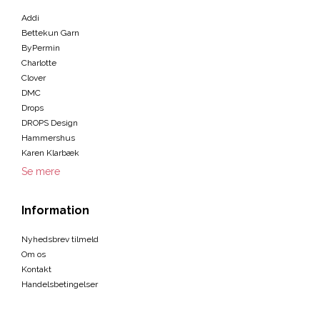
Addi
Bettekun Garn
ByPermin
Charlotte
Clover
DMC
Drops
DROPS Design
Hammershus
Karen Klarbæk
Se mere
Information
Nyhedsbrev tilmeld
Om os
Kontakt
Handelsbetingelser