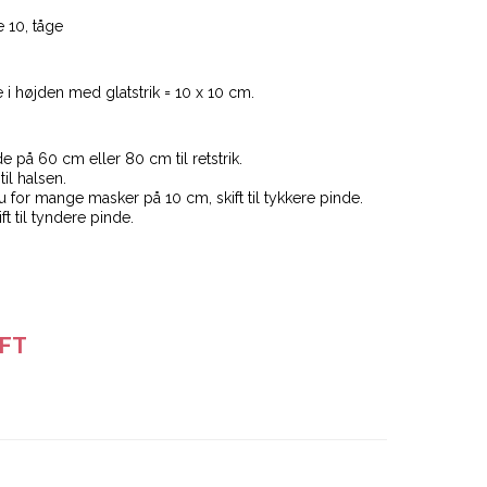
 10, tåge
i højden med glatstrik = 10 x 10 cm.
å 60 cm eller 80 cm til retstrik.
l halsen.
u for mange masker på 10 cm, skift til tykkere pinde.
ft til tyndere pinde.
FT