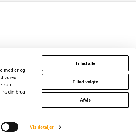
Tillad alle
ale medier og
ed vores
Tillad valgte
re kan
fra din brug
Afvis
Vis detaljer