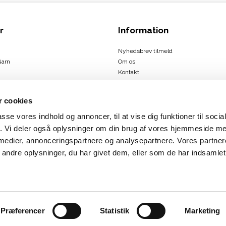
r
Information
Nyhedsbrev tilmeld
Garn
Om os
Kontakt
Handelsbetingelser
 cookies
passe vores indhold og annoncer, til at vise dig funktioner til soci
ign
fik. Vi deler også oplysninger om din brug af vores hjemmeside m
us
 medier, annonceringspartnere og analysepartnere. Vores partne
rbæk
ndre oplysninger, du har givet dem, eller som de har indsamlet 
Præferencer
Statistik
Marketing