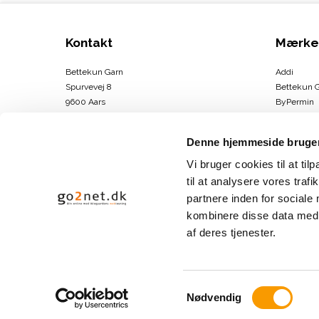
Kontakt
Mærke
Bettekun Garn
Addi
Spurvevej 8
Bettekun 
9600 Aars
ByPermin
DK
Charlotte
CVR-nummer
:
43674706
Clover
Denne hjemmeside bruger
DMC
Telefonnr.
:
30264146
Drops
Vi bruger cookies til at til
E-mail
:
info@bettekun.dk
DROPS Des
til at analysere vores tra
Hammersh
partnere inden for sociale
Sitemap
Karen Kla
kombinere disse data med a
Se mere
af deres tjenester.
S
Nødvendig
a