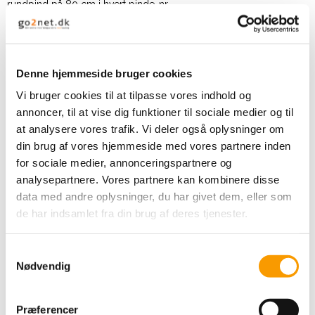
rundpind på 80 cm i hvert pinde-nr.
STRIKKEFASTHED:
17 masker i bredden og 22 pinde i højden med glatstrik = 10 x 10
cm.
Denne hjemmeside bruger cookies
OBS:
Husk at pinde nr kun er vejledende. Får du for mange
masker på 10 cm, skift til tykkere pinde. Får du for få masker på 10
Vi bruger cookies til at tilpasse vores indhold og
cm, skift til tyndere pinde.
annoncer, til at vise dig funktioner til sociale medier og til
at analysere vores trafik. Vi deler også oplysninger om
din brug af vores hjemmeside med vores partnere inden
for sociale medier, annonceringspartnere og
Relaterede produkter
analysepartnere. Vores partnere kan kombinere disse
data med andre oplysninger, du har givet dem, eller som
de har indsamlet fra din brug af deres tjenester.
S
Nødvendig
a
m
t
Præferencer