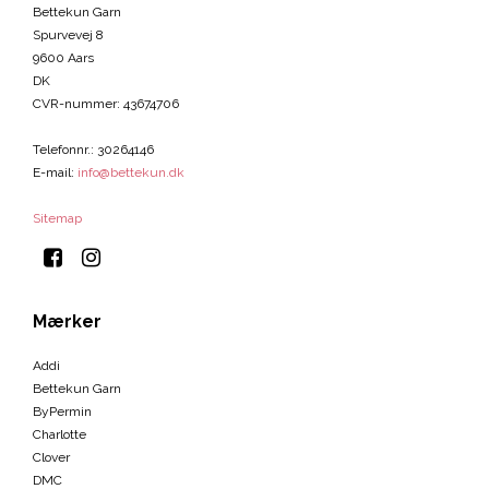
Bettekun Garn
Spurvevej 8
9600 Aars
DK
CVR-nummer
:
43674706
Telefonnr.
:
30264146
E-mail
:
info@bettekun.dk
Sitemap
Mærker
Addi
Bettekun Garn
ByPermin
Charlotte
Clover
DMC