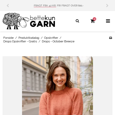
 OVER 600,-
PERSONLIG SERVICE
MAIL: INFO@BE
0
Forside
/
Produktkatalog
/
Opskrifter
/
Drops Opskrifter - Gratis
/
Drops - October Breeze