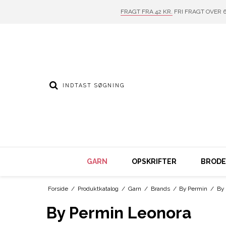
FRAGT FRA 42 KR.
FRI FRAGT OVER 6
GARN
OPSKRIFTER
BRODER
Forside
/
Produktkatalog
/
Garn
/
Brands
/
By Permin
/
By
By Permin Leonora