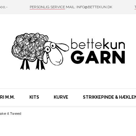
00,-
PERSONLIG SERVICE
MAIL: INFO@BETTEKUN.DK
I M.M.
KITS
KURVE
STRIKKEPINDE & HÆKLE
ake it Tweed