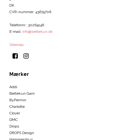
DK
CVR-nummer
:
43674706
Telefonnr.
:
30264146
E-mail
:
info@bettekun.dk
Sitemap
Mærker
Addi
Bettekun Garn
ByPermin
Charlotte
Clover
DMC
Drops
DROPS Design
Hammershus