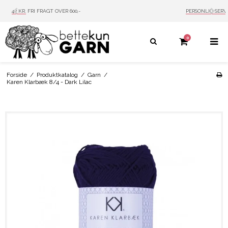
PERSONLIG SERVICE
MAIL: INFO@BETTEKUN.DK
0
Forside
/
Produktkatalog
/
Garn
/
Karen Klarbæk 8/4 - Dark Lilac