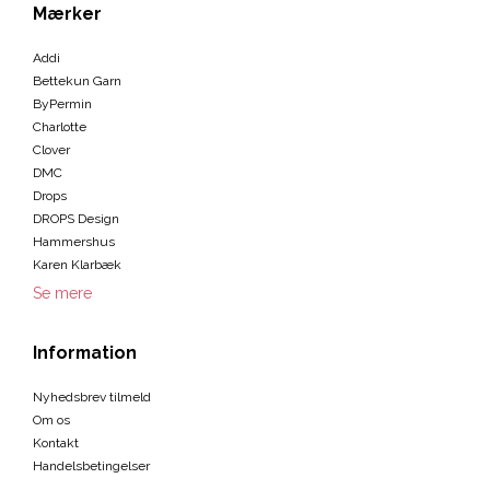
Mærker
Addi
Bettekun Garn
ByPermin
Charlotte
Clover
DMC
Drops
DROPS Design
Hammershus
Karen Klarbæk
Se mere
Information
Nyhedsbrev tilmeld
Om os
Kontakt
Handelsbetingelser