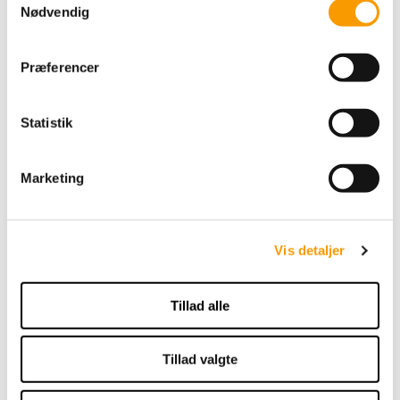
Nødvendig
a
m
t
Præferencer
y
Drops Paris - Brown
k
DROPS Design
k
Statistik
e
v
15,00 DKK
Marketing
a
VIS PRODUKT
l
g
Vis detaljer
Tillad alle
Tillad valgte