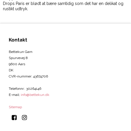
Drops Paris er blødt at bære samtidig som det har en delikat og
rustikt udtryk.
Kontakt
Bettekun Garn
Spurvevej 8
9600 Aars
DK
CVR-nummer
:
43674706
Telefonnr.
:
30264146
E-mail
:
info@bettekun.dk
Sitemap