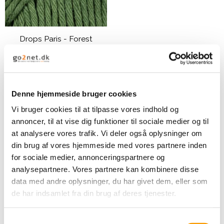
Drops Paris - Forest
green
DROPS Design
15,00 DKK
Denne hjemmeside bruger cookies
Vi bruger cookies til at tilpasse vores indhold og
VIS PRODUKT
annoncer, til at vise dig funktioner til sociale medier og til
at analysere vores trafik. Vi deler også oplysninger om
din brug af vores hjemmeside med vores partnere inden
for sociale medier, annonceringspartnere og
analysepartnere. Vores partnere kan kombinere disse
data med andre oplysninger, du har givet dem, eller som
de har indsamlet fra din brug af deres tjenester.
S