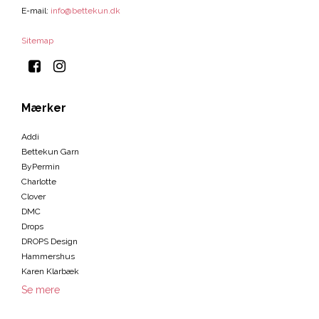
E-mail
:
info@bettekun.dk
Sitemap
Mærker
Addi
Bettekun Garn
ByPermin
Charlotte
Clover
DMC
Drops
DROPS Design
Hammershus
Karen Klarbæk
Se mere