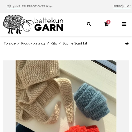
PERSONLIG SERVICE
MAIL: INFO@BETTEKUN.DK
0
Forside
/
Produktkatalog
/
Kits
/
Sophie Scarf kit