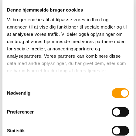
Denne hjemmeside bruger cookies
Sophie Shawl Kit
Vi bruger cookies til at tilpasse vores indhold og
PetiteKnit
annoncer, til at vise dig funktioner til sociale medier og til
at analysere vores trafik. Vi deler også oplysninger om
135,00 DKK
din brug af vores hjemmeside med vores partnere inden
for sociale medier, annonceringspartnere og
VIS PRODUKT
analysepartnere. Vores partnere kan kombinere disse
data med andre oplysninger, du har givet dem, eller som
de har indsamlet fra din brug af deres tjenester.
S
Nødvendig
a
m
t
Præferencer
y
k
k
Statistik