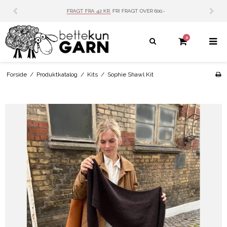
PERSONLIG SERVICE
MAIL: INFO@BETTEKUN.DK
0
Forside
/
Produktkatalog
/
Kits
/
Sophie Shawl Kit