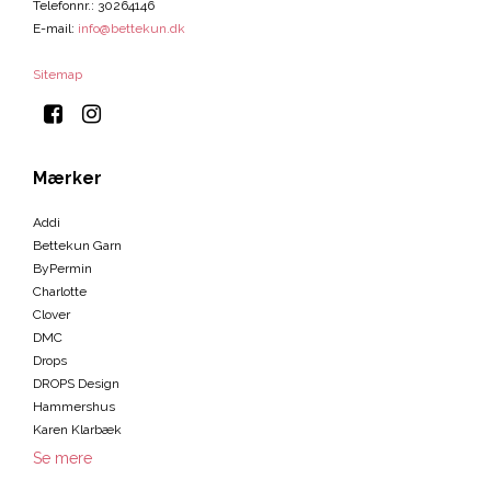
Telefonnr.
:
30264146
E-mail
:
info@bettekun.dk
Sitemap
Mærker
Addi
Bettekun Garn
ByPermin
Charlotte
Clover
DMC
Drops
DROPS Design
Hammershus
Karen Klarbæk
Se mere