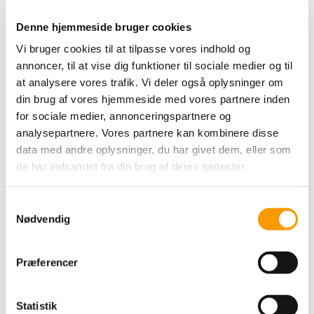
Denne hjemmeside bruger cookies
Sophie Scarf kit
Vi bruger cookies til at tilpasse vores indhold og
PetiteKnit
annoncer, til at vise dig funktioner til sociale medier og til
at analysere vores trafik. Vi deler også oplysninger om
98,00 DKK
din brug af vores hjemmeside med vores partnere inden
for sociale medier, annonceringspartnere og
VIS PRODUKT
analysepartnere. Vores partnere kan kombinere disse
data med andre oplysninger, du har givet dem, eller som
de har indsamlet fra din brug af deres tjenester.
S
Nødvendig
a
m
t
Præferencer
y
k
k
Statistik