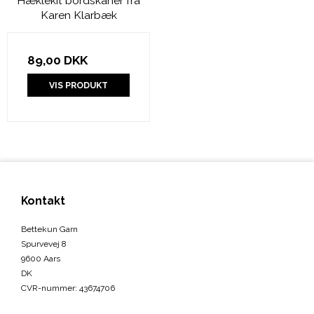
Hæklekit bordskåner fra
Karen Klarbæk
89,00 DKK
VIS PRODUKT
Kontakt
Bettekun Garn
Spurvevej 8
9600 Aars
DK
CVR-nummer
:
43674706